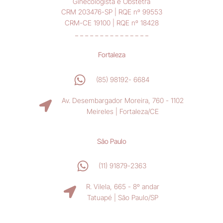
Ginecologista e Obstetra
CRM 203476-SP | RQE nº 99553
CRM-CE 19100 | RQE nº 18428
Fortaleza
(85) 98192- 6684
Av. Desembargador Moreira, 760 - 1102
Meireles | Fortaleza/CE
São Paulo
(11) 91879-2363
R. Vilela, 665 - 8º andar
Tatuapé | São Paulo/SP