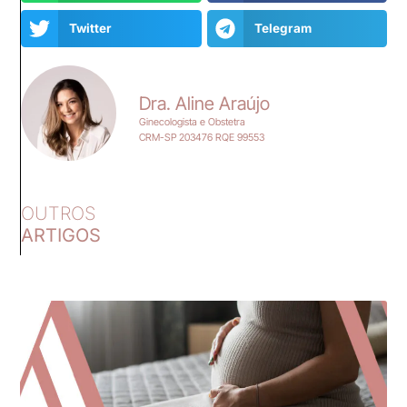
Twitter
Telegram
Dra. Aline Araújo
Ginecologista e Obstetra
CRM-SP 203476 RQE 99553
OUTROS
ARTIGOS